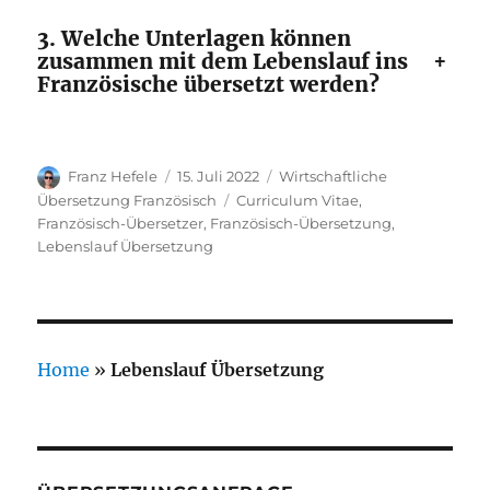
3. Welche Unterlagen können
+
zusammen mit dem Lebenslauf ins
Französische übersetzt werden?
Autor
Veröffentlicht
Kategorien
Franz Hefele
15. Juli 2022
Wirtschaftliche
am
Schlagwörter
Übersetzung Französisch
Curriculum Vitae
,
Französisch-Übersetzer
,
Französisch-Übersetzung
,
Lebenslauf Übersetzung
Home
»
Lebenslauf Übersetzung