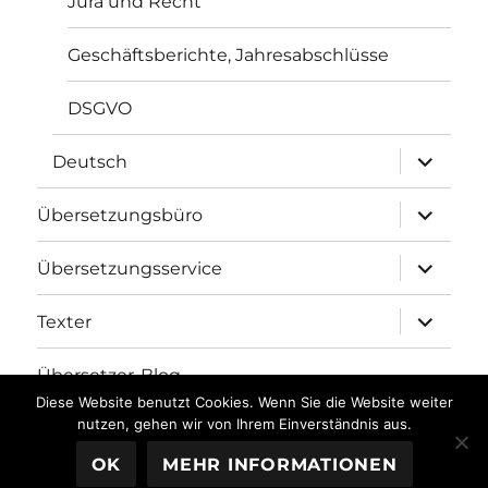
Jura und Recht
Geschäftsberichte, Jahresabschlüsse
DSGVO
Unterme
Deutsch
öffnen
Unterme
Übersetzungsbüro
öffnen
Unterme
Übersetzungsservice
öffnen
Unterme
Texter
öffnen
Übersetzer-Blog
Diese Website benutzt Cookies. Wenn Sie die Website weiter
nutzen, gehen wir von Ihrem Einverständnis aus.
Übersetzungsbüro fh-translations.com
Stolz präsentiert
OK
MEHR INFORMATIONEN
von WordPress