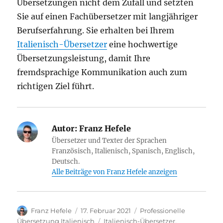
Übersetzungen nicht dem Zufall und setzten
Sie auf einen Fachübersetzer mit langjähriger
Berufserfahrung. Sie erhalten bei Ihrem
Italienisch-Übersetzer
eine hochwertige
Übersetzungsleistung, damit Ihre
fremdsprachige Kommunikation auch zum
richtigen Ziel führt.
Autor:
Franz Hefele
Übersetzer und Texter der Sprachen
Französisch, Italienisch, Spanisch, Englisch,
Deutsch.
Alle Beiträge von Franz Hefele anzeigen
Autor
Veröffentlicht
Kategorien
Franz Hefele
17. Februar 2021
Professionelle
am
Schlagwörter
Übersetzung Italienisch
Italienisch-Übersetzer
,