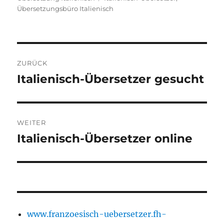
Übersetzungsbüro Italienisch
Beitragsnavigation
ZURÜCK
Italienisch-Übersetzer gesucht
Vorheriger
Beitrag:
WEITER
Italienisch-Übersetzer online
Nächster
Beitrag:
www.franzoesisch-uebersetzer.fh-