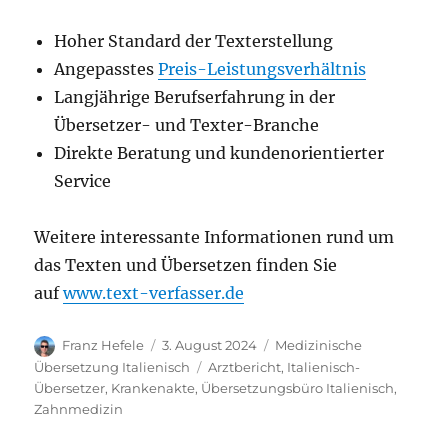
Hoher Standard der Texterstellung
Angepasstes
Preis-Leistungsverhältnis
Langjährige Berufserfahrung in der
Übersetzer- und Texter-Branche
Direkte Beratung und kundenorientierter
Service
Weitere interessante Informationen rund um
das Texten und Übersetzen finden Sie
auf
www.text-verfasser.de
Autor
Veröffentlicht
Kategorien
Franz Hefele
3. August 2024
Medizinische
am
Schlagwörter
Übersetzung Italienisch
Arztbericht
,
Italienisch-
Übersetzer
,
Krankenakte
,
Übersetzungsbüro Italienisch
,
Zahnmedizin