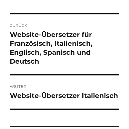
Beitragsnavigation
ZURÜCK
Website-Übersetzer für
Vorheriger
Beitrag:
Französisch, Italienisch,
Englisch, Spanisch und
Deutsch
WEITER
Website-Übersetzer Italienisch
Nächster
Beitrag: