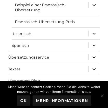
Unterme
Beispiel einer Französisch-
öffnen
Übersetzung
Französisch-Übersetzung Preis
Unterme
Italienisch
öffnen
Unterme
Spanisch
öffnen
Unterme
Übersetzungsservice
öffnen
Unterme
Texter
öffnen
Übersetzer-Blog
Diese Website benutzt Cookies. Wenn Sie die Website weiter
nutzen, gehen wir von Ihrem Einverständnis aus.
Übersetzungsbüro fh-translations.com
Stolz präsentiert
OK
MEHR INFORMATIONEN
von WordPress