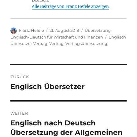
Deutsch.
Alle Beiträge von Franz Hefele anzeigen
Autor
Veröffentlicht
Kategorien
Franz Hefele
21. August 2019
Übersetzung
am
Schlagwörter
Englisch-Deutsch für Wirtschaft und Finanzen
Englisch
Übersetzer Vertrag
,
Vertrag
,
Vertragsübersetzung
Beitragsnavigation
ZURÜCK
Englisch Übersetzer
Vorheriger
Beitrag:
WEITER
Englisch nach Deutsch
Nächster
Beitrag:
Übersetzung der Allgemeinen