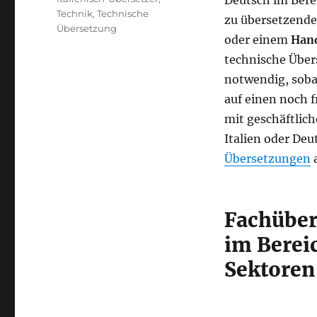
Deutsch im Bere
Technik
,
Technische
zu übersetzende
Übersetzung
oder einem
Han
technische Über
notwendig, soba
auf einen noch 
mit geschäftlic
Italien oder De
Übersetzungen
a
Fachüber
im Berei
Sektoren