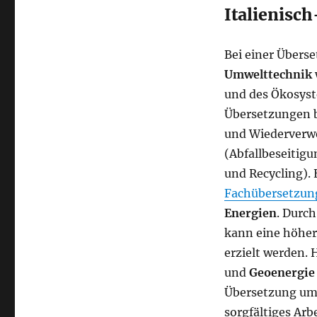
Italienisc
Bei einer Überse
Umwelttechnik
und des Ökosyste
Übersetzungen 
und Wiederverwe
(Abfallbeseitig
und Recycling). 
Fachübersetzun
Energien
. Durc
kann eine höher
erzielt werden. 
und
Geoenergie
Übersetzung umw
sorgfältiges Arb