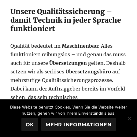
Unsere Qualitätssicherung –
damit Technik in jeder Sprache
funktioniert
Qualität bedeutet im
Maschinenbau
: Alles
funktioniert reibungslos – und genau das muss
auch für unsere
Übersetzungen
gelten. Deshalb
setzen wir als seriöses
Übersetzungsbüro
auf
mehrstufige Qualitätssicherungsprozesse.
Dabei kann der Auftraggeber bereits im Vorfeld
sehen, das sein technisches
Übersetzungsprojekt in erfahrenen Händen ist.
Diese Website benutzt Cookies. Wenn Sie die Website weiter
nutzen, gehen wir von Ihrem Einverständnis aus.
Zu den Punkten unserer sprachlichen
Qualitätssicherung zählen:
OK
MEHR INFORMATIONEN