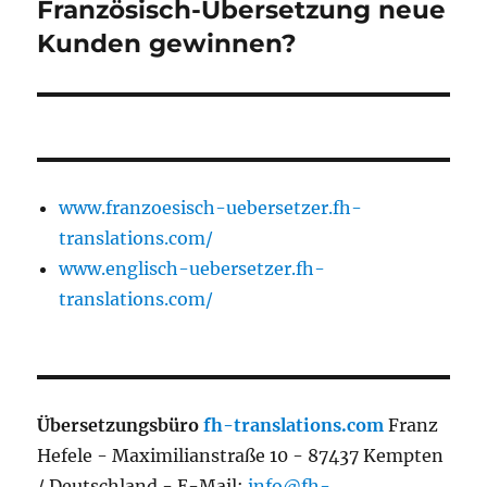
Beitrag:
Französisch-Übersetzung neue
Kunden gewinnen?
www.franzoesisch-uebersetzer.fh-
translations.com/
www.englisch-uebersetzer.fh-
translations.com/
Übersetzungsbüro
fh-translations.com
Franz
Hefele - Maximilianstraße 10 - 87437 Kempten
/ Deutschland - E-Mail:
info@fh-