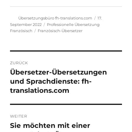
Autor
Veröffentlicht
Übersetzungsbüro fh-translations.com
17.
am
Kategorien
September 2022
Professionelle Übersetzung
Schlagwörter
Französisch
Französisch-Übersetzer
Beitragsnavigation
ZURÜCK
Übersetzer-Übersetzungen
Vorheriger
Beitrag:
und Sprachdienste: fh-
translations.com
WEITER
Sie möchten mit einer
Nächster