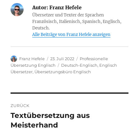
Autor:
Franz Hefele
Übersetzer und Texter der Sprachen
Französisch, Italienisch, Spanisch, Englisch,
Deutsch.
Alle Beiträge von Franz Hefele anzeigen
Autor
Veröffentlicht
Kategorien
Franz Hefele
23. Juli 2022
Professionelle
am
Schlagwörter
Übersetzung Englisch
Deutsch-Englisch
,
Englisch
Übersetzer
,
Übersetzungsbüro Englisch
Beitragsnavigation
ZURÜCK
Textübersetzung aus
Vorheriger
Beitrag:
Meisterhand