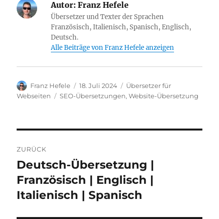
Autor:
Franz Hefele
Übersetzer und Texter der Sprachen
Französisch, Italienisch, Spanisch, Englisch,
Deutsch.
Alle Beiträge von Franz Hefele anzeigen
Autor
Veröffentlicht
Kategorien
Franz Hefele
18. Juli 2024
Übersetzer für
am
Schlagwörter
Webseiten
SEO-Übersetzungen
,
Website-Übersetzung
Beitragsnavigation
ZURÜCK
Deutsch-Übersetzung |
Vorheriger
Beitrag:
Französisch | Englisch |
Italienisch | Spanisch