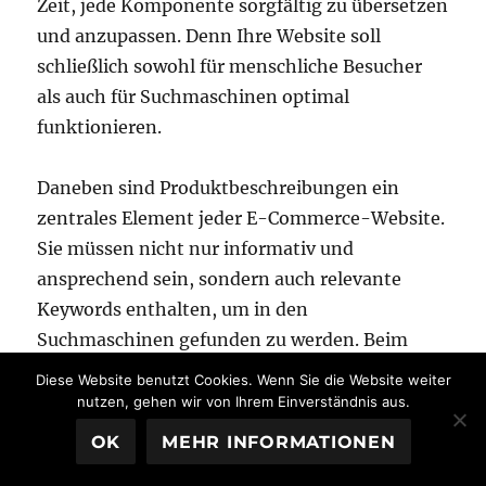
Zeit, jede Komponente sorgfältig zu übersetzen
und anzupassen. Denn Ihre Website soll
schließlich sowohl für menschliche Besucher
als auch für Suchmaschinen optimal
funktionieren.
Daneben sind Produktbeschreibungen ein
zentrales Element jeder E-Commerce-Website.
Sie müssen nicht nur informativ und
ansprechend sein, sondern auch relevante
Keywords enthalten, um in den
Suchmaschinen gefunden zu werden. Beim
Übersetzungsbüro und SEO-Spezialisten fh-
Diese Website benutzt Cookies. Wenn Sie die Website weiter
translations.com arbeiten wird täglich mit
nutzen, gehen wir von Ihrem Einverständnis aus.
relevanten Keywords und Suchphrasen und
OK
MEHR INFORMATIONEN
integrieren diese nahtlos in die Übersetzungen.