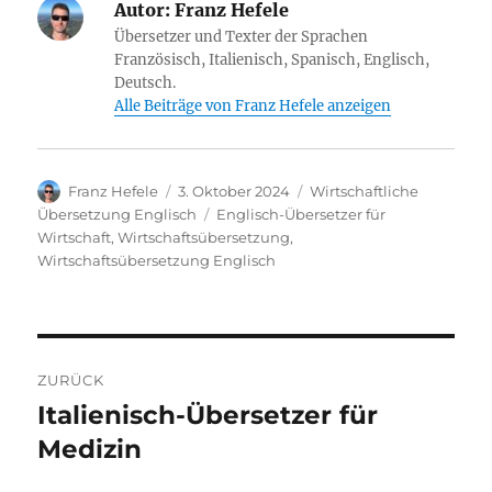
Autor:
Franz Hefele
Übersetzer und Texter der Sprachen
Französisch, Italienisch, Spanisch, Englisch,
Deutsch.
Alle Beiträge von Franz Hefele anzeigen
Autor
Veröffentlicht
Kategorien
Franz Hefele
3. Oktober 2024
Wirtschaftliche
am
Schlagwörter
Übersetzung Englisch
Englisch-Übersetzer für
Wirtschaft
,
Wirtschaftsübersetzung
,
Wirtschaftsübersetzung Englisch
Beitragsnavigation
ZURÜCK
Italienisch-Übersetzer für
Vorheriger
Beitrag:
Medizin