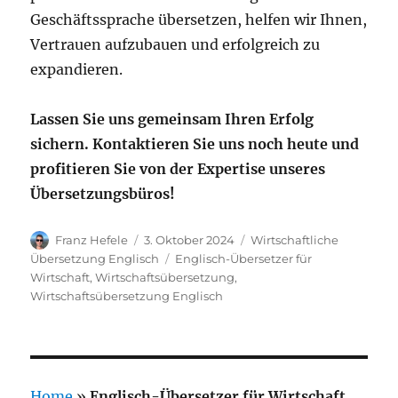
Geschäftssprache übersetzen, helfen wir Ihnen,
Vertrauen aufzubauen und erfolgreich zu
expandieren.
Lassen Sie uns gemeinsam Ihren Erfolg
sichern. Kontaktieren Sie uns noch heute und
profitieren Sie von der Expertise unseres
Übersetzungsbüros!
Autor
Veröffentlicht
Kategorien
Franz Hefele
3. Oktober 2024
Wirtschaftliche
am
Schlagwörter
Übersetzung Englisch
Englisch-Übersetzer für
Wirtschaft
,
Wirtschaftsübersetzung
,
Wirtschaftsübersetzung Englisch
Home
»
Englisch-Übersetzer für Wirtschaft