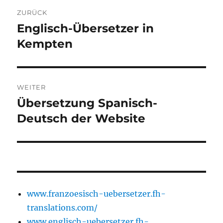
Beitragsnavigation
ZURÜCK
Englisch-Übersetzer in
Vorheriger
Beitrag:
Kempten
WEITER
Übersetzung Spanisch-
Nächster
Beitrag:
Deutsch der Website
www.franzoesisch-uebersetzer.fh-
translations.com/
www.englisch-uebersetzer.fh-