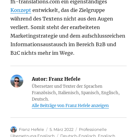
fh-translations.com ein eigenständiges
Konzept
entwickelt, das die Zielgruppe
während des Textens nicht aus den Augen
verliert. Somit steht der erarbeiteten
Marketingstrategie und dem aufschlussreichen
Informationsaustausch im Bereich B2B und
B2C nichts mehr im Wege.
Autor:
Franz Hefele
Übersetzer und Texter der Sprachen
Französisch, Italienisch, Spanisch, Englisch,
Deutsch.
Alle Beiträge von Franz Hefele anzeigen
Autor
Veröffentlicht
Kategorien
Franz Hefele
5. März 2022
Professionelle
am
Schlagwörter
Übersetzung Englisch
Deutsch-Englisch
,
Englisch