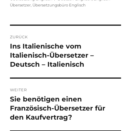
Übersetzer
,
Übersetzungsbüro Englisch
Beitragsnavigation
ZURÜCK
Ins Italienische vom
Vorheriger
Beitrag:
Italienisch-Übersetzer –
Deutsch – Italienisch
WEITER
Sie benötigen einen
Nächster
Beitrag:
Französisch-Übersetzer für
den Kaufvertrag?