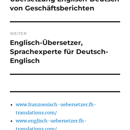
Beitrag:
von Geschäftsberichten
WEITER
Englisch-Übersetzer,
Nächster
Beitrag:
Sprachexperte für Deutsch-
Englisch
www.franzoesisch-uebersetzer.fh-
translations.com/
www.englisch-uebersetzer.fh-
translations.com/