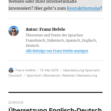
Website oder Ihrer Internetinhalte
interessiert? Hier geht’s zum
Kontaktformular
!
Autor:
Franz Hefele
Übersetzer und Texter der Sprachen
Französisch, Italienisch, Spanisch, Englisch,
Deutsch.
Alle Beiträge von Franz Hefele anzeigen
Autor
Veröffentlicht
Kategorien
Franz Hefele
13. Mai 2019
Übersetzung Spanisch-
am
Schlagwörter
Deutsch
Spanisch-Übersetzer
,
Website-Übersetzung
Beitragsnavigation
ZURÜCK
Übersetzung Englisch-Deutsch
Vorheriger