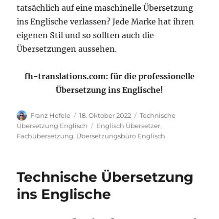
tatsächlich auf eine maschinelle Übersetzung
ins Englische verlassen? Jede Marke hat ihren
eigenen Stil und so sollten auch die
Übersetzungen aussehen.
fh-translations.com: für die professionelle
Übersetzung ins Englische!
Autor
Veröffentlicht
Kategorien
Franz Hefele
18. Oktober 2022
Technische
am
Schlagwörter
Übersetzung Englisch
Englisch Übersetzer
,
Fachübersetzung
,
Übersetzungsbüro Englisch
Technische Übersetzung
ins Englische