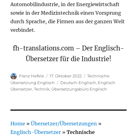
Automobilindustrie, in der Energiewirtschaft
sowie in der Medizintechnik einen Vorsprung
durch Sprache, die Firmen aus der ganzen Welt
verbindet.
fh-translations.com – Der Englisch-
Übersetzer für die Industrie!
Autor
Veröffentlicht
Kategorien
Franz Hefele
17. Oktober 2022
Technische
am
Schlagwörter
Übersetzung Englisch
Deutsch-Englisch
,
Englisch
Übersetzer
,
Technik
,
Übersetzungsbüro Englisch
Home
»
Übersetzer/Übersetzungen
»
Englisch-Übersetzer
»
Technische