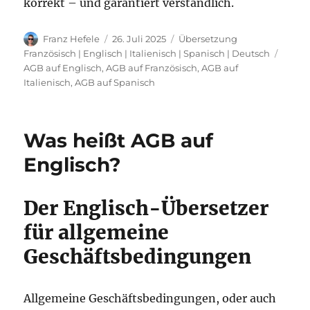
korrekt – und garantiert verständlich.
Autor
Veröffentlicht
Kategorien
Franz Hefele
26. Juli 2025
Übersetzung
am
Schla
Französisch | Englisch | Italienisch | Spanisch | Deutsch
AGB auf Englisch
,
AGB auf Französisch
,
AGB auf
Italienisch
,
AGB auf Spanisch
Was heißt AGB auf
Englisch?
Der Englisch-Übersetzer
für allgemeine
Geschäftsbedingungen
Allgemeine Geschäftsbedingungen, oder auch