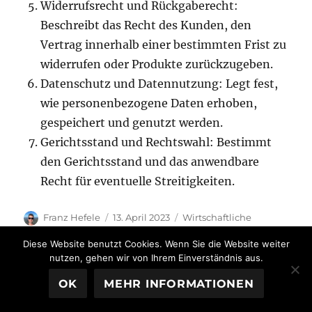
Widerrufsrecht und Rückgaberecht:
Beschreibt das Recht des Kunden, den
Vertrag innerhalb einer bestimmten Frist zu
widerrufen oder Produkte zurückzugeben.
Datenschutz und Datennutzung: Legt fest,
wie personenbezogene Daten erhoben,
gespeichert und genutzt werden.
Gerichtsstand und Rechtswahl: Bestimmt
den Gerichtsstand und das anwendbare
Recht für eventuelle Streitigkeiten.
Autor
Veröffentlicht
Kategorien
Franz Hefele
13. April 2023
Wirtschaftliche
am
Schlagwörter
Übersetzung Englisch
AGB auf Englisch
,
Englisch
Diese Website benutzt Cookies. Wenn Sie die Website weiter
Übersetzer
nutzen, gehen wir von Ihrem Einverständnis aus.
OK
MEHR INFORMATIONEN
Den Vertrag ins Englische