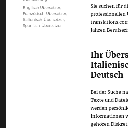
Sie suchen für 
Schlagwörter
Englisch Übersetzer
,
Französisch-Übersetzer
,
professionellen
Italienisch-Übersetzer
,
translations.co
Spanisch-Übersetzer
Jahren Berufser
Ihr Übers
Italieni
Deutsch
Bei der Suche na
Texte und Dateie
werden persönli
Informationen w
gehören Diskret