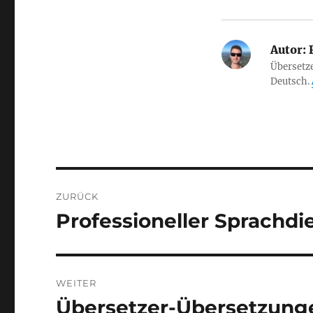
Autor:
F
Übersetze
Deutsch.
Beitragsnavigation
ZURÜCK
Professioneller Sprachdi
Vorheriger
Beitrag:
WEITER
Übersetzer-Übersetzunge
Nächster