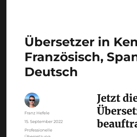
Übersetzer in Kem
Französisch, Span
Deutsch
Jetzt di
Überset
Autor
Franz Hefele
beauftr
Veröffentlicht
15. September 2022
am
Kategorien
Professionelle
Übersetzung