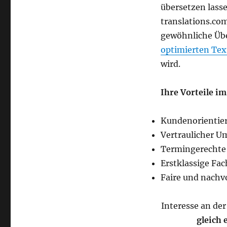
übersetzen lasse
translations.com
gewöhnliche Übe
optimierten Tex
wird.
Ihre Vorteile im
Kundenorientier
Vertraulicher U
Termingerechte 
Erstklassige Fa
Faire und nachvo
Interesse an de
gleich 