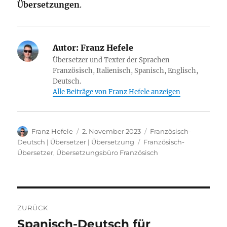
Übersetzungen
.
Autor:
Franz Hefele
Übersetzer und Texter der Sprachen
Französisch, Italienisch, Spanisch, Englisch,
Deutsch.
Alle Beiträge von Franz Hefele anzeigen
Autor
Veröffentlicht
Kategorien
Franz Hefele
2. November 2023
Französisch-
am
Schlagwörter
Deutsch | Übersetzer | Übersetzung
Französisch-
Übersetzer
,
Übersetzungsbüro Französisch
Beitragsnavigation
ZURÜCK
Spanisch-Deutsch für
Vorheriger