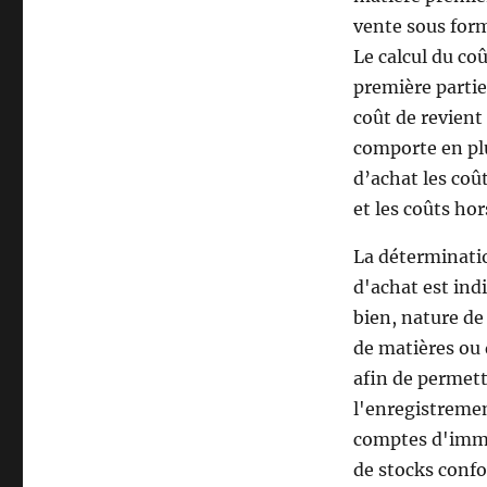
vente sous form
Le calcul du coû
première partie
coût de revient
comporte en pl
d’achat les coû
et les coûts ho
La déterminati
d'achat est ind
bien, nature d
de matières ou 
afin de permet
l'enregistremen
comptes d'immo
de stocks con