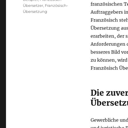
französischen Te
Übersetzer
,
Französisch-
Übersetzung
Auftraggebers i
Französisch steh
Übersetzung aus 
erarbeiten, der
Anforderungen de
besseres Bild vo
zu können, wird 
Französisch Übe
Die zuve
Übersetz
Gewerbliche und