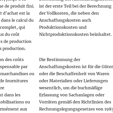
e de produit fini.
ist der erste Teil bei der Berechnung
t d’achat est la
der Vollkosten, die neben den
 dans le calcul du
Anschaffungskosten auch
 complet, qui
Produktionskosten und
us du coût
Nichtproduktionskosten beinhaltet.
ts de production
rs production.
on des coûts
Die Bestimmung der
ispensable par
Anschaffungskosten ist für die Güte
e marchandises ou
oder die Beschaffenheit von Waren
de fournitures
oder Materialien oder Lieferungen
tre
wesentlich, um die buchmäßige
t dans les
Erfassung von Sachanlagen oder
bilisations ou
Vorräten gemäß den Richtlinien des
formément aux
Rechnungslegungsgesetzes von 198