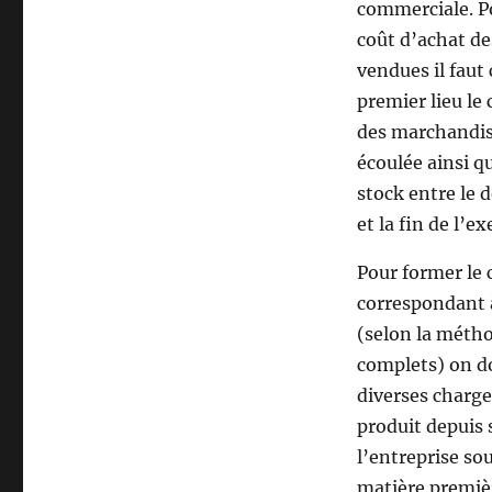
commerciale. Po
coût d’achat d
vendues il faut
premier lieu le 
des marchandis
écoulée ainsi qu
stock entre le 
et la fin de l’ex
Pour former le 
correspondant 
(selon la méth
complets) on do
diverses charge
produit depuis 
l’entreprise so
matière premièr