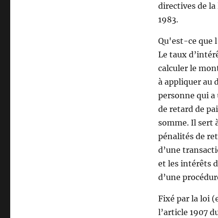
directives de la
1983.
Qu'est-ce que l'
Le taux d’intér
calculer le mon
à appliquer au d
personne qui a 
de retard de p
somme. Il sert à
pénalités de re
d’une transact
et les intérêts 
d’une procédure
Fixé par la loi 
l’article 1907 d