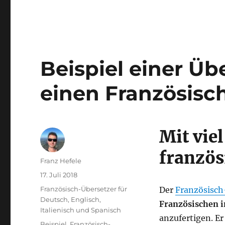
Beispiel einer Ü
einen Französisc
Mit vie
französ
Autor
Franz Hefele
Veröffentlicht
17. Juli 2018
am
Kategorien
Französisch-Übersetzer für
Der
Französisch
Deutsch, Englisch,
Französischen i
Italienisch und Spanisch
anzufertigen. Er
Schlagwörter
Beispiel
,
Französisch-