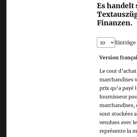
Es handelt
Textauszüg
Finanzen.
Einträge
Version frança
Le cout d’achat
marchandises v
prix qu’a payé 
fournisseur pou
marchandises, 
sont stockées a
vendues avec le
représente la 