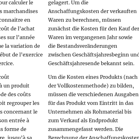
ur calculer le
gelagert. Um die
es marchandises
Anschaffungskosten der verkauften
 connaitre en
Waren zu berechnen, müssen
coût de l’achat
zunächst die Kosten für den Kauf de
es sur l’année
Waren im vergangenen Jahr sowie
e la variation de
die Bestandsveränderungen
début de l’exercice
zwischen Geschäftsjahresbeginn un
ercice.
Geschäftsjahresende bekannt sein.
coût
Um die Kosten eines Produkts (nach
à un produit
der Vollkostenmethode) zu bilden,
ode des coûts
müssen die verschiedenen Ausgaben
it regrouper les
für das Produkt vom Eintritt in das
s concernant le
Unternehmen als Rohmaterial bis
son entrée à
zum Verkauf als Endprodukt
us forme de
zusammengefasst werden. Die
e, jusqu’à sa
Berechnung der Anschaffungskoste