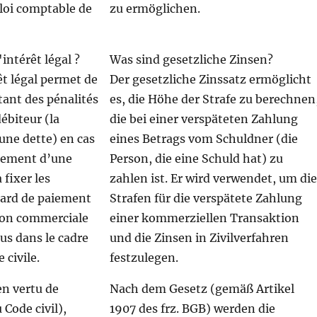
 loi comptable de
zu ermöglichen.
intérêt légal ?
Was sind gesetzliche Zinsen?
êt légal permet de
Der gesetzliche Zinssatz ermöglicht
tant des pénalités
es, die Höhe der Strafe zu berechnen
ébiteur (la
die bei einer verspäteten Zahlung
une dette) en cas
eines Betrags vom Schuldner (die
aiement d’une
Person, die eine Schuld hat) zu
 fixer les
zahlen ist. Er wird verwendet, um di
tard de paiement
Strafen für die verspätete Zahlung
ion commerciale
einer kommerziellen Transaktion
dus dans le cadre
und die Zinsen in Zivilverfahren
 civile.
festzulegen.
(en vertu de
Nach dem Gesetz (gemäß Artikel
u Code civil),
1907 des frz. BGB) werden die