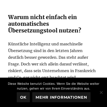
Warum nicht einfach ein
automatisches
Übersetzungstool nutzen?
Künstliche Intelligenz und maschinelle
Übersetzung sind in den letzten Jahren
deutlich besser geworden. Das steht außer
Frage. Doch wer sich allein darauf verlässt,
riskiert, dass sein Unternehmen in Frankreich
und Co. gar nicht erst beachtet wird.
Diese Website benutzt Cookies. Wenn Sie die Website weiter
Missverständnisse, unklare Botschaften und
nutzen, gehen wir von Ihrem Einverständnis aus.
ein Imageschaden können aus französischen
OK
MEHR INFORMATIONEN
Texten entstehen, die so sicherlich nicht
gewollt sind.