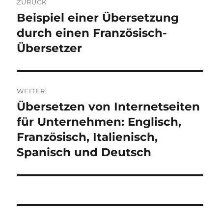
ZURÜCK
Beispiel einer Übersetzung
Vorheriger
Beitrag:
durch einen Französisch-
Übersetzer
WEITER
Übersetzen von Internetseiten
Nächster
Beitrag:
für Unternehmen: Englisch,
Französisch, Italienisch,
Spanisch und Deutsch