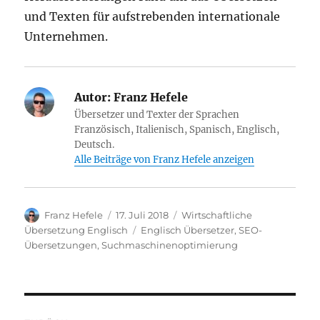
und Texten für aufstrebenden internationale
Unternehmen.
Autor:
Franz Hefele
Übersetzer und Texter der Sprachen
Französisch, Italienisch, Spanisch, Englisch,
Deutsch.
Alle Beiträge von Franz Hefele anzeigen
Autor
Veröffentlicht
Kategorien
Franz Hefele
17. Juli 2018
Wirtschaftliche
am
Schlagwörter
Übersetzung Englisch
Englisch Übersetzer
,
SEO-
Übersetzungen
,
Suchmaschinenoptimierung
Beitragsnavigation