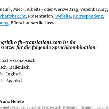
Kauf-, Miet-, Arbeits- oder Werkvertrag, Vereinbarung,
chäftsbericht
, Präsentation,
Website
,
Korrespondenz
,
bung
, Wirtschaftsartikel usw.
gsbüro fh-translations.com ist Ihr
rsetzer für die folgende Sprachkombination:
utsch-Französisch
sch-Italienisch
ch-Englisch
ch-Spanisch
ranz Hefele
r und Texter der Sprachen Französisch, Italienisch, Spanisch, Englisc