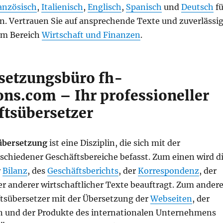
anzösisch
,
Italienisch
,
Englisch
,
Spanisch
und
Deutsch
fü
. Vertrauen Sie auf ansprechende Texte und zuverlässi
im Bereich
Wirtschaft und Finanzen
.
setzungsbüro fh-
ons.com – Ihr professioneller
ftsübersetzer
übersetzung
ist eine Disziplin, die sich mit der
schiedener Geschäftsbereiche befasst. Zum einen wird d
r
Bilanz
, des
Geschäftsberichts
, der
Korrespondenz
, der
r anderer wirtschaftlicher Texte beauftragt. Zum ander
ftsübersetzer mit der Übersetzung der
Webseiten
, der
n und der Produkte des internationalen Unternehmens