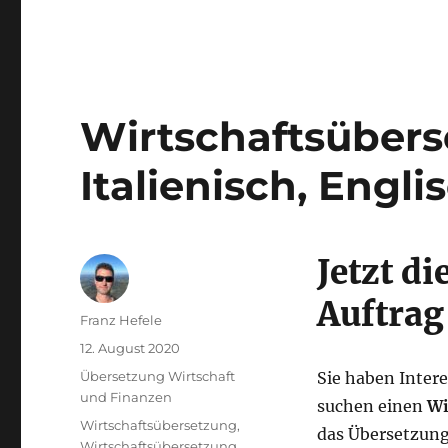
Wirtschaftsüberse
Italienisch, Engl
Jetzt d
Auftrag
Autor
Franz Hefele
Veröffentlicht
12. August 2020
am
Kategorien
Übersetzung Wirtschaft
Sie haben Intere
und Finanzen
suchen einen
Wi
Schlagwörter
Wirtschaftsübersetzung
,
das Übersetzung
Wirtschaftsübersetzung