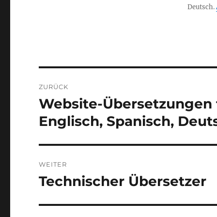
Deutsch.
Beitragsnavigation
ZURÜCK
Website-Übersetzungen fü
Vorheriger
Beitrag:
Englisch, Spanisch, Deut
WEITER
Technischer Übersetzer
Nächster
Beitrag: