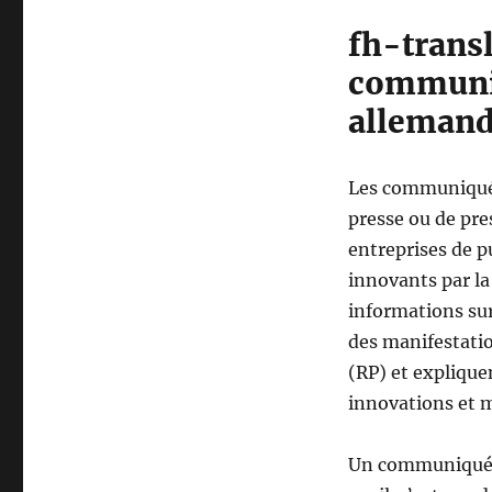
fh-trans
communiq
alleman
Les communiqués
presse ou de pre
entreprises de p
innovants par la 
informations su
des manifestatio
(RP) et explique
innovations et m
Un communiqué de