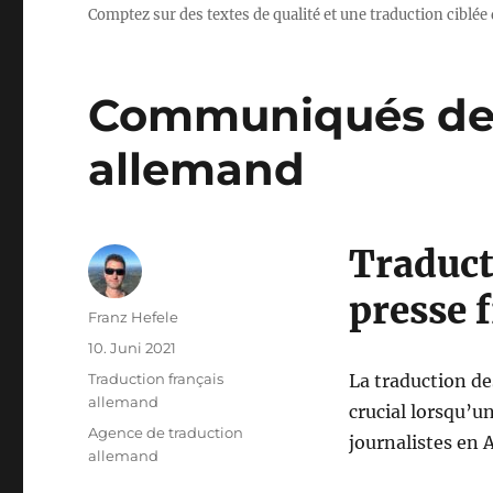
Comptez sur des textes de qualité et une traduction ciblée 
Communiqués de p
allemand
Traduc
presse 
Autor
Franz Hefele
Veröffentlicht
10. Juni 2021
am
Kategorien
Traduction français
La traduction d
allemand
crucial lorsqu’u
Schlagwörter
Agence de traduction
journalistes en 
allemand