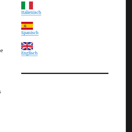
Italienisch
Spanisch
de
Englisch
s