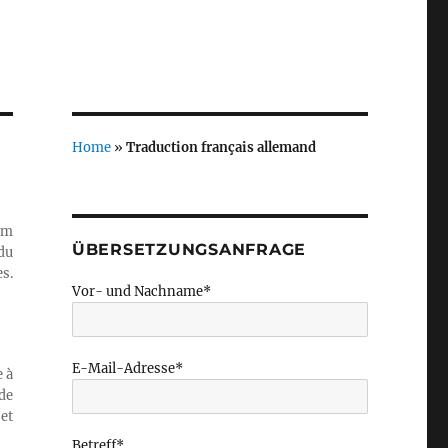
Home
»
Traduction français allemand
om
ÜBERSETZUNGSANFRAGE
du
s.
Vor- und Nachname*
E-Mail-Adresse*
 à
de
 et
Betreff*