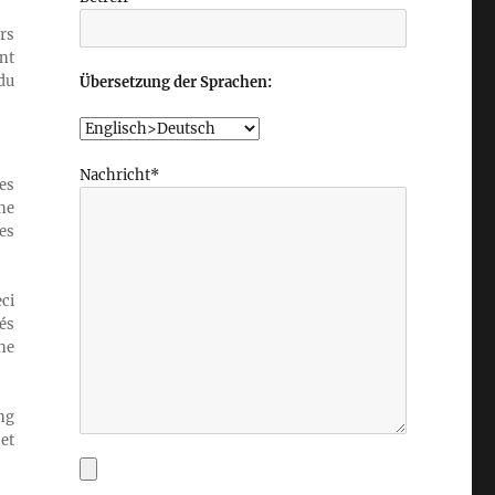
rs
nt
du
Übersetzung der Sprachen:
Nachricht*
es
ne
es
ci
és
ne
ng
 et