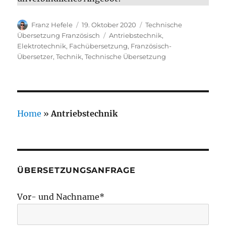
Autor
Veröffentlicht
Kategorien
Franz Hefele
19. Oktober 2020
Technische
am
Schlagwörter
Übersetzung Französisch
Antriebstechnik
,
Elektrotechnik
,
Fachübersetzung
,
Französisch-
Übersetzer
,
Technik
,
Technische Übersetzung
Home
»
Antriebstechnik
ÜBERSETZUNGSANFRAGE
Vor- und Nachname*