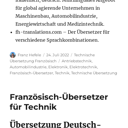
italienisch, deutsch. Multilinguales Angebot
für global agierende Unternehmen in
Maschinenbau, Automobilindustrie,
Energiewirtschaft und Medizintechnik.
fh-translations.com – Der Übersetzer für
verschiedene Sprachkombinationen.
Autor
Veröffentlicht
Kategorien
Franz Hefele
24. Juli 2022
Technische
am
Schlagwörter
Übersetzung Französisch
Antriebstechnik
,
Automobilindustrie
,
Elektronik
,
Elektrotechnik
,
Französisch-Übersetzer
,
Technik
,
Technische Übersetzung
Französisch-Übersetzer
für Technik
Übersetzung Deutsch-