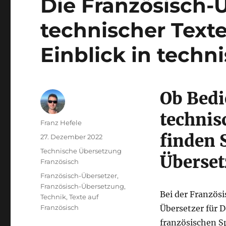
Die Französisch-
technischer Text
Einblick in techn
Ob Bedi
technis
Autor
Franz Hefele
finden 
Veröffentlicht
27. Dezember 2022
am
Kategorien
Technische Übersetzung
Überset
Französisch
Schlagwörter
Französisch-Übersetzer
,
Französisch-Übersetzung
,
Bei der Französ
Technik
,
Texte auf
Französisch
Übersetzer für 
französischen Sp