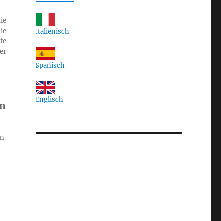
ie
ie
Italienisch
te
er
Spanisch
Englisch
im
en