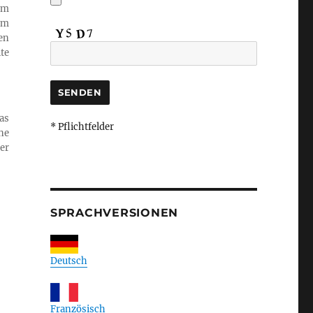
em
em
en
te
as
* Pflichtfelder
ne
er
SPRACHVERSIONEN
Deutsch
Französisch