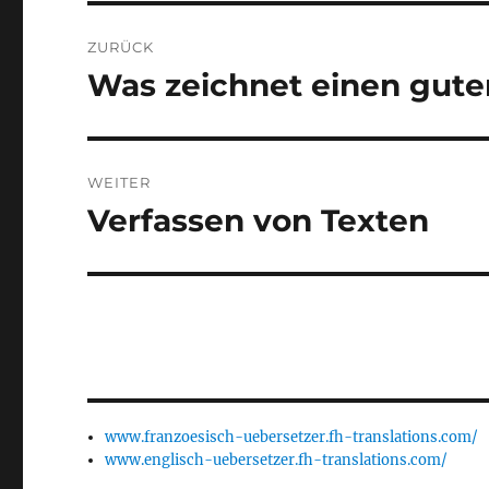
Beitragsnavigation
ZURÜCK
Was zeichnet einen gute
Vorheriger
Beitrag:
WEITER
Verfassen von Texten
Nächster
Beitrag:
www.franzoesisch-uebersetzer.fh-translations.com/
www.englisch-uebersetzer.fh-translations.com/