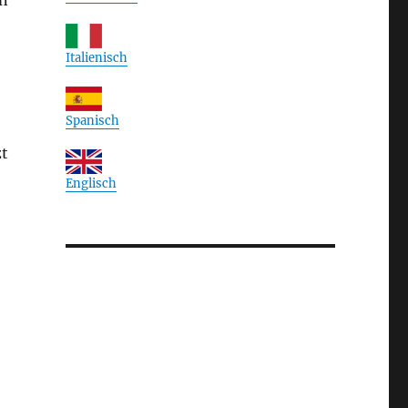
en
Italienisch
Spanisch
zt
Englisch