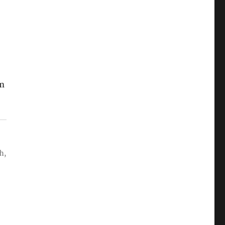
,
um
h,